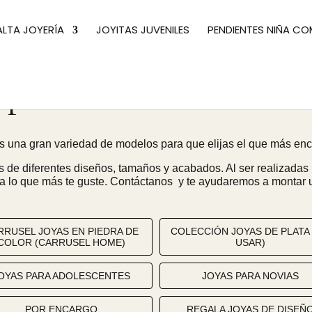
ALTA JOYERÍA
JOYITAS JUVENILES
PENDIENTES NIÑA C
 para ser la Invitada Pe
s una gran variedad de modelos para que elijas el que más encaj
s de diferentes diseños, tamaños y acabados. Al ser realizada
a lo que más te guste. Contáctanos
y te ayudaremos a montar u
RRUSEL JOYAS EN PIEDRA DE
COLECCIÓN JOYAS DE PLATA
COLOR (CARRUSEL HOME)
USAR)
OYAS PARA ADOLESCENTES
JOYAS PARA NOVIAS
POR ENCARGO
REGALA JOYAS DE DISEÑ